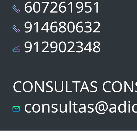
607261951
914680632
912902348
CONSULTAS CON
consultas@adic