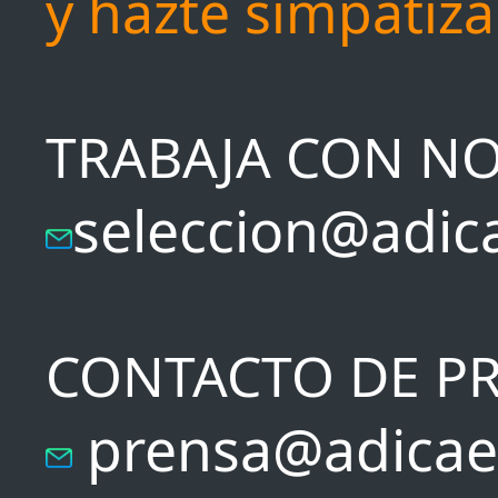
y hazte simpatiz
TRABAJA CON N
seleccion@adic
CONTACTO DE P
prensa@adicae