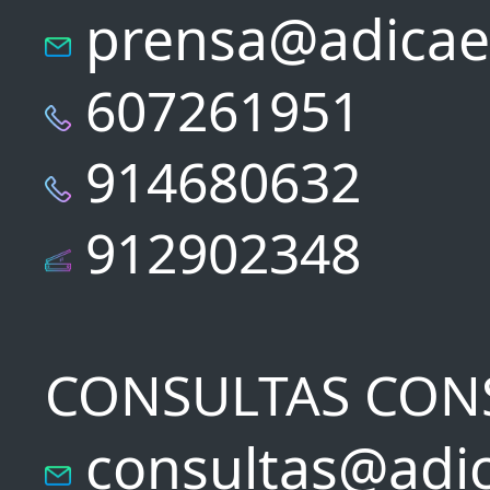
prensa@adicae
607261951
914680632
912902348
CONSULTAS CON
consultas@adic