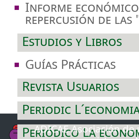
Informe económico-
repercusión de las 
Estudios y Libros
Guías Prácticas
Revista Usuarios
Periodic L´economi
ADICAE Asociación de u
Periódico La econo