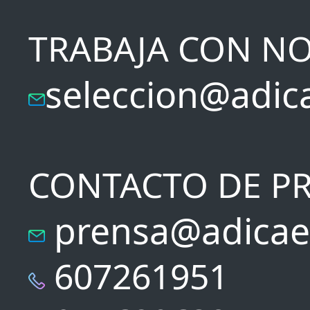
TRABAJA CON N
seleccion@adic
CONTACTO DE P
prensa@adicae
607261951