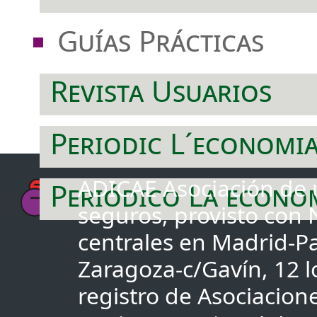
Guías Prácticas
Revista Usuarios
Periodic L´economi
ADICAE Asociación de u
Periódico La econo
seguros, provisto con
centrales en Madrid-Pa
Zaragoza-c/Gavín, 12 lo
registro de Asociacio