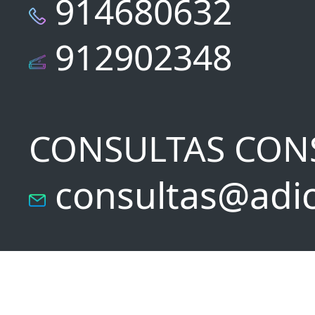
914680632
912902348
CONSULTAS CON
consultas@adic