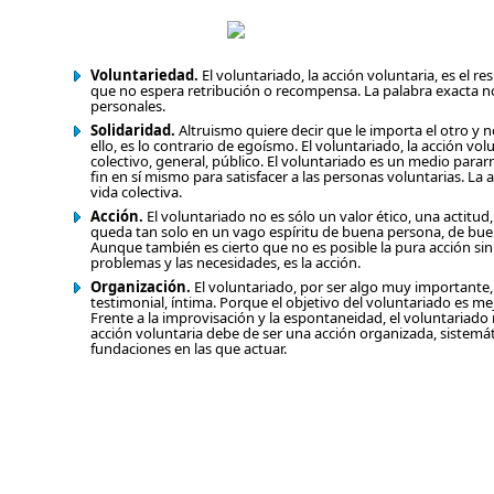
Voluntariedad.
El voluntariado, la acción voluntaria, es el re
que no espera retribución o recompensa. La palabra exacta no
personales.
Solidaridad.
Altruismo quiere decir que le importa el otro y 
ello, es lo contrario de egoísmo. El voluntariado, la acción vo
colectivo, general, público. El voluntariado es un medio parar
fin en sí mismo para satisfacer a las personas voluntarias. L
vida colectiva.
Acción.
El voluntariado no es sólo un valor ético, una actitud,
queda tan solo en un vago espíritu de buena persona, de buen
Aunque también es cierto que no es posible la pura acción sin 
problemas y las necesidades, es la acción.
Organización.
El voluntariado, por ser algo muy importante,
testimonial, íntima. Porque el objetivo del voluntariado es me
Frente a la improvisación y la espontaneidad, el voluntariado
acción voluntaria debe de ser una acción organizada, sistemát
fundaciones en las que actuar.