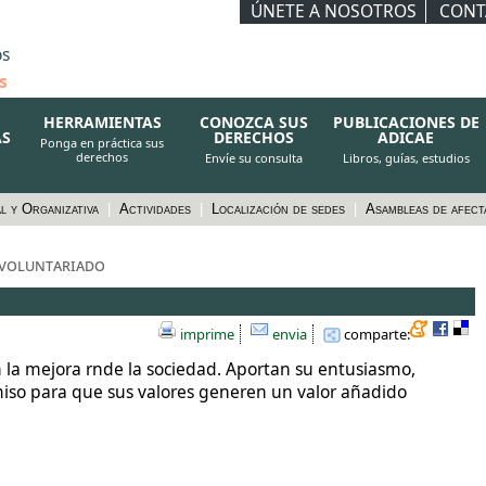
ÚNETE A NOSOTROS
CONT
os
s
HERRAMIENTAS
CONOZCA SUS
PUBLICACIONES DE
AS
DERECHOS
ADICAE
Ponga en práctica sus
derechos
Envíe su consulta
Libros, guías, estudios
al y Organizativa
|
Actividades
|
Localización de sedes
|
Asambleas de afec
 voluntariado
imprime
envia
comparte:
n la mejora rnde la sociedad. Aportan su entusiasmo,
miso para que sus valores generen un valor añadido