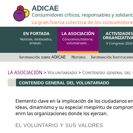
ADICAE
Consumidores críticos, responsables y solidari
La gran fuerza colectiva de los consumidore
EN PORTADA
LA ASOCIACIÓN
ACTIVIDADES
ORGANIZATIV
Noticias, destacados,
Cónocenos,historia,
enlaces...
voluntariado...
V Congreso 2024
Información sobre ADICAE
|
Historia
|
Información Institucion
LA ASOCIACIÓN
>
Voluntariado
>
Contenido general del
CONTENIDO GENERAL DEL VOLUNTARIADO
Elemento clave en la implicación de los ciudadanos e
ideas, dinamismo y su especial rnespíritu de compro
enrn las organizaciones donde los ejerzan.
EL VOLUNTARIO Y SUS VALORES