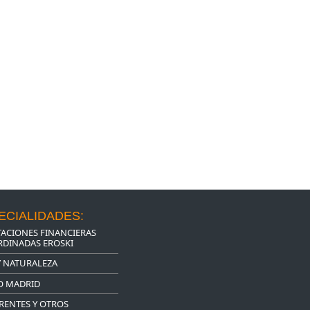
ECIALIDADES:
ACIONES FINANCIERAS
DINADAS EROSKI
Y NATURALEZA
O MADRID
RENTES Y OTROS