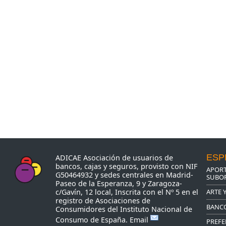
ESP
ADICAE Asociación de usuarios de
bancos, cajas y seguros, provisto con NIF
APORT
G50464932 y sedes centrales en Madrid-
SUBOR
Paseo de la Esperanza, 9 y Zaragoza-
ARTE 
c/Gavín, 12 local, Inscrita con el Nº 5 en el
registro de Asociaciones de
BANC
Consumidores del Instituto Nacional de
Consumo de España.
Email
PREFE