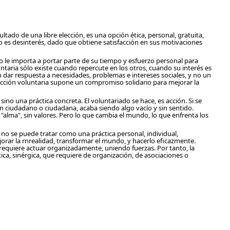
sultado de una libre elección, es una opción ética, personal, gratuita,
 es desinterés, dado que obtiene satisfacción en sus motivaciones
no le importa a portar parte de su tiempo y esfuerzo personal para
luntaria sólo existe cuando repercute en los otros, cuando su interés es
n dar respuesta a necesidades, problemas e intereses sociales, y no un
a acción voluntaria supone un compromiso solidario para mejorar la
 sino una práctica concreta. El voluntariado se hace, es acción. Si se
 ciudadano o ciudadana, acaba siendo algo vacío y sin sentido.
"alma", sin valores. Pero lo que cambia el mundo, lo que enfrenta los
 no se puede tratar como una práctica personal, individual,
jorar la rnrealidad, transformar el mundo, y hacerlo eficazmente.
 requiere actuar organizadamente, uniendo fuerzas. Por tanto, la
ica, sinérgica, que requiere de organización, de asociaciones o