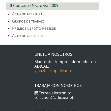
II Congreso Nacional 2009
Acto de apertura
Grupos de trabajo
Premios Cerdito Rebelde
Acto de clausura
ÚNETE A NOSOTROS
Mantente siempre informado con
ADICAE,
y hazte simpatizante
TRABAJA CON NOSOTROS
seleccion@adicae.net