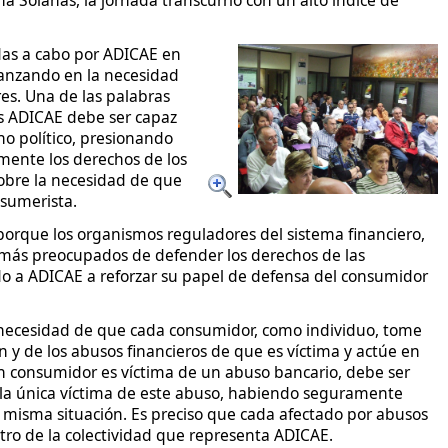
 Solanas, la jornada transcurrió con un alto índice de
adas a cabo por ADICAE en
avanzando en la necesidad
es. Una de las palabras
es ADICAE debe ser capaz
no político, presionando
lmente los derechos de los
obre la necesidad de que
sumerista.
orque los organismos reguladores del sistema financiero,
más preocupados de defender los derechos de las
do a ADICAE a reforzar su papel de defensa del consumidor
necesidad de que cada consumidor, como individuo, tome
n y de los abusos financieros de que es víctima y actúe en
 consumidor es víctima de un abuso bancario, debe ser
 la única víctima de este abuso, habiendo seguramente
 misma situación. Es preciso que cada afectado por abusos
tro de la colectividad que representa ADICAE.