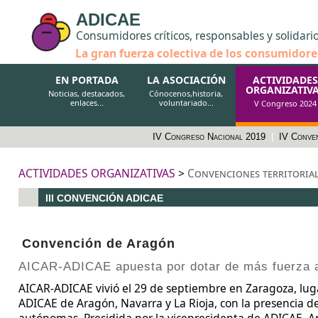
ADICAE
Consumidores críticos, responsables y solidari
La gran fuerza colectiva de los consumidore
EN PORTADA
LA ASOCIACIÓN
ACTIVIDADES
ORGANIZATIV
Noticias, destacados,
Cónocenos,historia,
enlaces...
voluntariado...
V Congreso 2024
IV Congreso Nacional 2019
|
IV Conve
ACTIVIDADES ORGANIZATIVAS
>
Convenciones territorial
III CONVENCIÓN ADICAE
Convención de Aragón
AICAR-ADICAE apuesta por dotar de más fuerza a
AICAR-ADICAE vivió el 29 de septiembre en Zaragoza, luga
ADICAE de Aragón, Navarra y La Rioja, con la presencia d