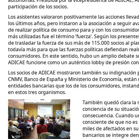
autónomas. Presidida por la vicepresidenta de ADICAE, Ana
participación de los socios.
Los asistentes valoraron positivamente las acciones llev
los últimos años, pero instaron a la asociación a seguir 
de realizar política de consumo para y con los consumidor
más utilizadas fue el término ‘fuerza’. Según los present
de trasladar la fuerza de sus más de 115.000 socios al pla
todavía más para que las fuerzas políticas defiendan rea
consumidores. En este sentido, hubo un amplio debate s
ADICAE funcione como un auténtico lobby de presión con
Los socios de ADICAE mostraron también su indignación p
CNMV, Banco de España y Ministerio de Economía, están 
entidades bancarias que los de los consumidores, instan
en estos tres organismos.
También quedó clara la 
conciencia de su situació
consecuencia. Cuando un
consciente de que no es
miles de afectados en su
bancarios se integre den