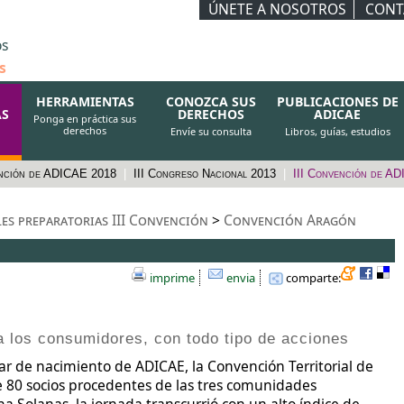
ÚNETE A NOSOTROS
CONT
os
s
HERRAMIENTAS
CONOZCA SUS
PUBLICACIONES DE
AS
DERECHOS
ADICAE
Ponga en práctica sus
derechos
Envíe su consulta
Libros, guías, estudios
nción de ADICAE 2018
|
III Congreso Nacional 2013
|
III Convención de A
es preparatorias III Convención
>
Convención Aragón
imprime
envia
comparte:
 los consumidores, con todo tipo de acciones
r de nacimiento de ADICAE, la Convención Territorial de
e 80 socios procedentes de las tres comunidades