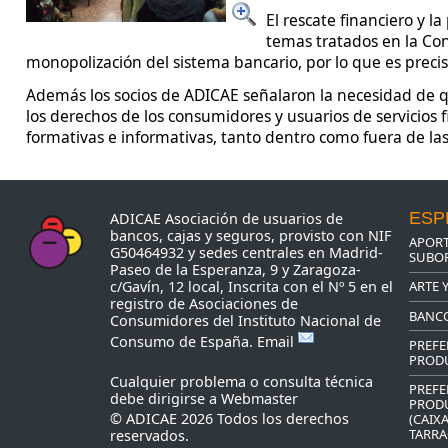
El rescate financiero y l
temas tratados en la Co
monopolización del sistema bancario, por lo que es preciso
Además los socios de ADICAE señalaron la necesidad de qu
los derechos de los consumidores y usuarios de servicios 
formativas e informativas, tanto dentro como fuera de la
ESP
ADICAE Asociación de usuarios de
bancos, cajas y seguros, provisto con NIF
APORT
G50464932 y sedes centrales en Madrid-
SUBOR
Paseo de la Esperanza, 9 y Zaragoza-
ARTE 
c/Gavín, 12 local, Inscrita con el Nº 5 en el
registro de Asociaciones de
BANC
Consumidores del Instituto Nacional de
Consumo de España.
Email
PREFE
PROD
Cualquier problema o consulta técnica
PREFE
debe dirigirse a
Webmaster
PROD
© ADICAE 2026 Todos los derechos
(CAIX
TARRA
reservados.