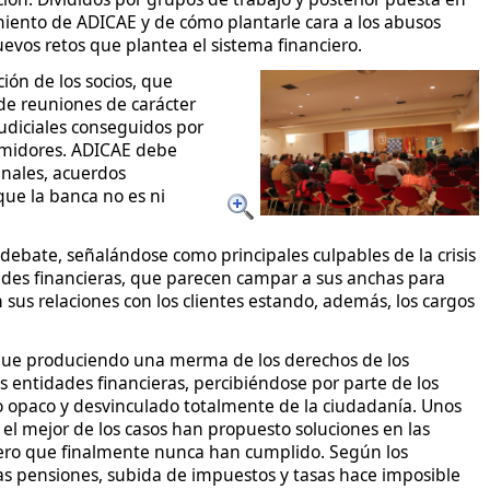
miento de ADICAE y de cómo plantarle cara a los abusos
nuevos retos que plantea el sistema financiero.
ción de los socios, que
e reuniones de carácter
judiciales conseguidos por
sumidores. ADICAE debe
unales, acuerdos
 que la banca no es ni
debate, señalándose como principales culpables de la crisis
dades financieras, que parecen campar a sus anchas para
 sus relaciones con los clientes estando, además, los cargos
ue produciendo una merma de los derechos de los
s entidades financieras, percibiéndose por parte de los
co opaco y desvinculado totalmente de la ciudadanía. Unos
 el mejor de los casos han propuesto soluciones en las
ero que finalmente nunca han cumplido. Según los
las pensiones, subida de impuestos y tasas hace imposible