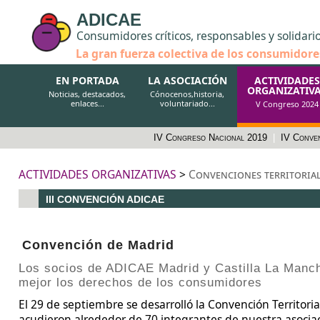
ADICAE
Consumidores críticos, responsables y solidari
La gran fuerza colectiva de los consumidore
EN PORTADA
LA ASOCIACIÓN
ACTIVIDADES
ORGANIZATIV
Noticias, destacados,
Cónocenos,historia,
enlaces...
voluntariado...
V Congreso 2024
IV Congreso Nacional 2019
|
IV Conve
ACTIVIDADES ORGANIZATIVAS
>
Convenciones territorial
III CONVENCIÓN ADICAE
Convención de Madrid
Los socios de ADICAE Madrid y Castilla La Manch
mejor los derechos de los consumidores
El 29 de septiembre se desarrolló la Convención Territori
acudieron alrededor de 70 integrantes de nuestra asociac