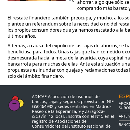
ahorrar, algo que sólo s
comprando más barato y 
El rescate financiero también preocupa, y mucho, a los s
plantee un referendum sobre la necesidad o no del resc
los propios consumidores que ya hemos rescatado a la ba
últimos años.
Además, a causa del expolio de las cajas de ahorros, se h
beneficiosa para todos. Unas cajas que han cometido exc
desmesurada hacia la meta de la avaricia, cuya espiral h
bancarrota para muchas de ellas. Ante esta situación un
propuestas es inundar con quejas y reclamaciones todas la
solo del ámbito financiero.
ESP
ADICAE Asociación de usuarios de
bancos, cajas y seguros, provisto con NIF
APORT
G50464932 y sedes centrales en Madrid-
SUBOR
Paseo de la Esperanza, 9 y Zaragoza-
ARTE 
c/Gavín, 12 local, Inscrita con el Nº 5 en el
registro de Asociaciones de
BANC
Consumidores del Instituto Nacional de