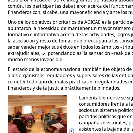
común, los participantes debatieron acerca del funciona
financieros con, si cabe, una mayor eficiencia y ante los 
Uno de los objetivos prioritarios de ADICAE es la participa
apuntaron la necesidad de mantener un mayor número d
formativo e informativo acerca de las actividades, logros 
la asociación y resto de temas que preocupan a los con
saber vender mejor sus éxitos en todos los ámbitos –trib
extrajudiciales,...-, potenciando así la sensación –real- de
mucho menos invencible.
El estado de la economía nacional también fue objeto de 
a los organismos reguladores y supervisores de las enti
cometer todo tipo de malas prácticas e irregularidades en
financieros y de la Justicia prácticamente blindados.
Lamentablemente se sig
consumidores frente a la
socios un sistema políti
partidos políticos que en
campañas electorales, p
asistentes la bajada de 