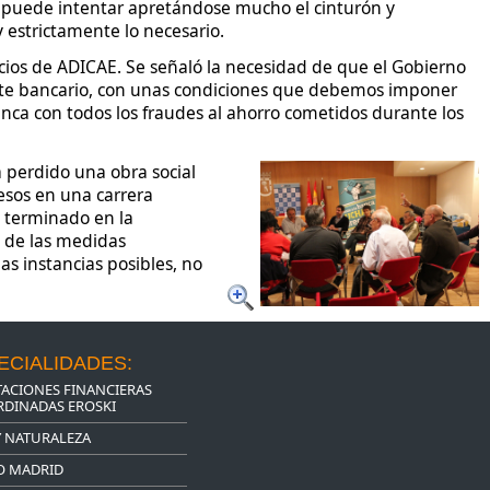
e puede intentar apretándose mucho el cinturón y
estrictamente lo necesario.
ocios de ADICAE. Se señaló la necesidad de que el Gobierno
ate bancario, con unas condiciones que debemos imponer
nca con todos los fraudes al ahorro cometidos durante los
a perdido una obra social
esos en una carrera
a terminado en la
a de las medidas
s instancias posibles, no
ECIALIDADES:
ACIONES FINANCIERAS
DINADAS EROSKI
Y NATURALEZA
O MADRID