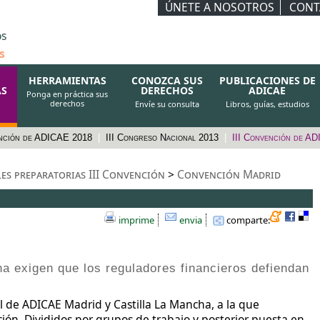
ÚNETE A NOSOTROS
CONT
os
s
HERRAMIENTAS
CONOZCA SUS
PUBLICACIONES DE
AS
DERECHOS
ADICAE
Ponga en práctica sus
derechos
Envíe su consulta
Libros, guías, estudios
nción de ADICAE 2018
|
III Congreso Nacional 2013
|
III Convención de A
es preparatorias III Convención
>
Convención Madrid
imprime
envia
comparte:
a exigen que los reguladores financieros defiendan
al de ADICAE Madrid y Castilla La Mancha, a la que
ión. Divididos por grupos de trabajo y posterior puesta en