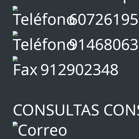
60726195
91468063
912902348
CONSULTAS CON