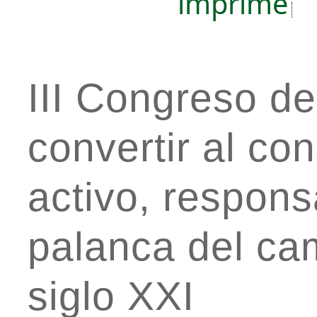
imprime
III Congreso d
convertir al co
activo, responsa
palanca del cam
siglo XXI