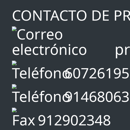
CONTACTO DE P
p
60726195
91468063
912902348