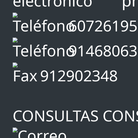
p
60726195
91468063
912902348
CONSULTAS CON