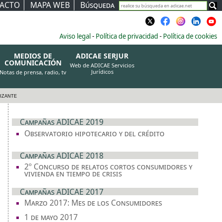
ACTO
MAPA WEB
Búsqueda
Habilitada nueva función de búsqueda para todo
ADICAE
Aviso legal
-
Política de privacidad
-
Política de cookies
MEDIOS DE
ADICAE SERJUR
COMUNICACIÓN
Web de ADICAE Servicios
Jurídicos
Notas de prensa, radio, tv
izante
Campañas ADICAE 2019
Observatorio hipotecario y del crédito
Campañas ADICAE 2018
2º Concurso de relatos cortos consumidores y
vivienda en tiempo de crisis
Campañas ADICAE 2017
Marzo 2017: Mes de los Consumidores
1 de mayo 2017