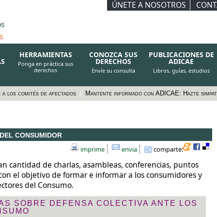
ÚNETE A NOSOTROS
CONT
os
s
HERRAMIENTAS
CONOZCA SUS
PUBLICACIONES DE
AS
DERECHOS
ADICAE
Ponga en práctica sus
derechos
Envíe su consulta
Libros, guías, estudios
 a los comités de afectados
|
Mantente informado con ADICAE: Hazte simpat
S DEL CONSUMIDOR
imprime
envia
comparte:
n cantidad de charlas, asambleas, conferencias, puntos
 con el objetivo de formar e informar a los consumidores y
sectores del Consumo.
AS SOBRE DEFENSA COLECTIVA ANTE LOS
NSUMO