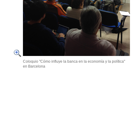
Coloquio "Cómo influye la banca en la economía y la política"
en Barcelona