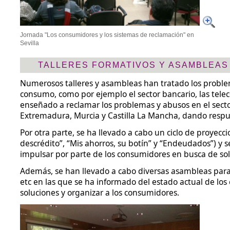
Jornada "Los consumidores y los sistemas de reclamación" en
Sevilla
TALLERES FORMATIVOS Y ASAMBLEAS
Numerosos talleres y asambleas han tratado los proble
consumo, como por ejemplo el sector bancario, las tele
enseñado a reclamar los problemas y abusos en el secto
Extremadura, Murcia y Castilla La Mancha, dando resp
Por otra parte, se ha llevado a cabo un ciclo de proyec
descrédito”, “Mis ahorros, su botín” y “Endeudados”) y s
impulsar por parte de los consumidores en busca de sol
Además, se han llevado a cabo diversas asambleas para 
etc en las que se ha informado del estado actual de los 
soluciones y organizar a los consumidores.