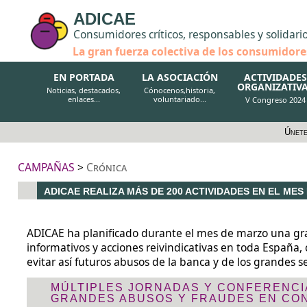
ADICAE
Consumidores críticos, responsables y solidari
La gran fuerza colectiva de los consumidore
EN PORTADA
LA ASOCIACIÓN
ACTIVIDADES
ORGANIZATIV
Noticias, destacados,
Cónocenos,historia,
enlaces...
voluntariado...
V Congreso 2024
Únete
CAMPAÑAS
>
Crónica
ADICAE REALIZA MÁS DE 200 ACTIVIDADES EN EL ME
ADICAE ha planificado durante el mes de marzo una gra
informativos y acciones reivindicativas en toda España,
evitar así futuros abusos de la banca y de los grandes 
MÚLTIPLES JORNADAS Y CONFERENCI
GRANDES ABUSOS Y FRAUDES EN CO