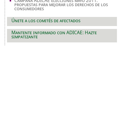
Campaña ADICAE elecciones mayo 2011:
propuestas para mejorar los derechos de los
consumidores
Únete a los comités de afectados
Mantente informado con ADICAE: Hazte
simpatizante