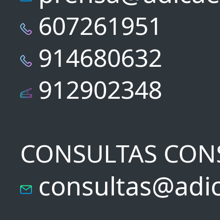
607261951
914680632
912902348
CONSULTAS CON
consultas@adic