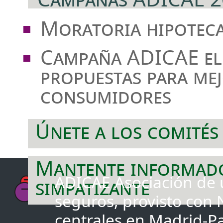
Moratoria hipotec
Campaña ADICAE el
propuestas para me
consumidores
Únete a los comités
Mantente informad
ADICAE Asociación de u
simpatizante
seguros, provisto con
centrales en Madrid-Pa