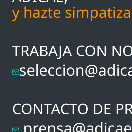
y hazte simpatiz
TRABAJA CON N
seleccion@adic
CONTACTO DE P
prensa@adicae