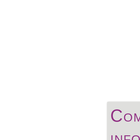
Com
inf