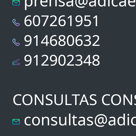
prensa@adicae
607261951
914680632
912902348
CONSULTAS CON
consultas@adic